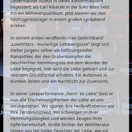
Liedermacher zuletzt in vielen Konzerthäusern
begeistert; als Carl Ribarski in der Soko Wien liebt
ihn ein Millionenpublikum. Jetzt können wir den
Nestroypreisträger in einem großen Lyrikabend
erleben.
In seinem ersten veröffentlichten Gedichtband
„Loveletters - mutwillige Liebesergüsse“ zeigt sich
Stefan Jürgens selber als hoffnungsvoller
Romantiker, der den Grabenkämpfen der
Geschlechter hemmungslos mit dem Wunder der
Liebe begegnet. Hier wird die Liebe gefeiert und zur
obersten Glücksformel erhoben. Ein Aufatmen in
dunklen Zeiten und ein Nachtlicht zur Zuversicht.
In seiner Leseperformance „Nennˋ es Liebe“ lässt er
nun alle Erscheinungsformen der Liebe an uns
vorüberziehen. Wir spüren ihre Heilkraft ebenso wie
ihre Zerstörungswut. Wir schwelgen in ihrer
Hemmungslosigkeit und werden Zeugen ihrer
Opferbereitschaft. Große Dichter der Weltliteratur
zeigen uns die vielen Gesichter der Liebe, wie sie