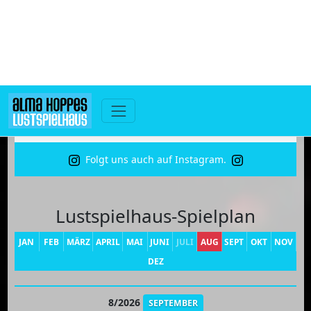
Programminfos erhalten Sie auch über unseren
Newsletter-
Service
(hier bestellen)
In unserem aktuellen
Programmheft ab August 2026
(hier als
PDF downloaden)
Folgt uns auch auf Instagram.
Lustspielhaus-Spielplan
JAN
FEB
MÄRZ
APRIL
MAI
JUNI
JULI
AUG
SEPT
OKT
NOV
DEZ
8/2026
SEPTEMBER